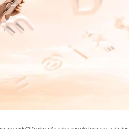
se aprende”? Se sim, não deixe que ele faça parte do des