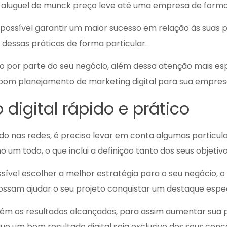
r
aluguel de munck preço
leve até uma empresa de forma 
 possível garantir um maior sucesso em relação às suas pr
dessas práticas de forma particular.
isso por parte do seu negócio, além dessa atenção mais e
 bom planejamento de marketing digital para sua empres
digital rápido e prático
do nas redes, é preciso levar em conta algumas particula
m todo, o que inclui a definição tanto dos seus objetiv
vel escolher a melhor estratégia para o seu negócio, o 
ssam ajudar o seu projeto conquistar um destaque espec
ém os resultados alcançados, para assim aumentar sua 
 um bom resultado digital seja exclusivo dos seus conc