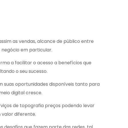
ssim as vendas, alcance de público entre
 negócio em particular.
rma a facilitar o acesso a benefícios que
ltando o seu sucesso.
m suas oportunidades disponíveis tanto para
io digital cresce.
rviços de topografia preços
podendo levar
valor diferente.
desafios que fazem parte das redes, tal