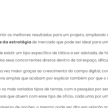
tir os melhores resultados para um projeto, ampliando a
 da estratégia
de mercado que pode ser ideal para um
existir um tipo específico de tática a ser adotada, de fo
s seus concorrentes diretos dentro de tal espaço, dificu
a vez maior graças ao crescimento do campo digital, co
ns amplas que acabam por explicar também por que o me
e os mais variados tipos de temas, com a pesquisa por
se
sas que atuem com esse tipo de ofício, cada uma por um 
verso de opções, o mesmo pode ser dito em relação aos 